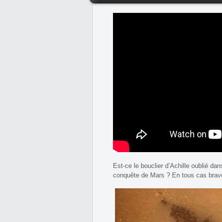
Est-ce le bouclier d’Achille oublié dan
conquête de Mars ? En tous cas brav