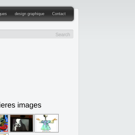
iques
design graphique
Contact