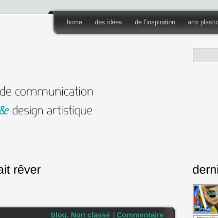
home
des idées
de l’inspiration
arts plast