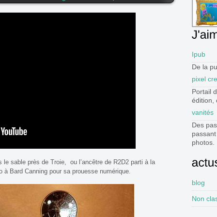
Ipub
De la pu
pixel cr
Portail 
édition,
vanités
Des pas
passant 
photos.
s le sable près de Troie, ou l’ancêtre de R2D2 parti à la
o à Bard Canning pour sa prouesse numérique.
blog
Non cla